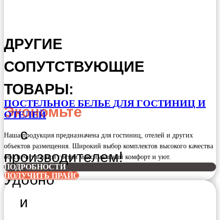
ДРУГИЕ
СОПУТСТВУЮЩИЕ
ТОВАРЫ:
ПОСТЕЛЬНОЕ БЕЛЬЕ
ДЛЯ ГОСТИНИЦ И
Экономьте
ОТЕЛЕЙ
с
Наша продукция предназначена для гостиниц, отелей и других
объектов размещения. Широкий выбор комплектов высокого качества
производителем!
обеспечит вашим гостям максимальный комфорт и уют.
ПОДРОБНОСТИ
Удобно
ПОЛУЧИТЬ ПРАЙС
и