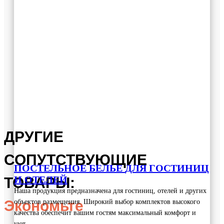
ДРУГИЕ
СОПУТСТВУЮЩИЕ
ПОСТЕЛЬНОЕ БЕЛЬЕ
ДЛЯ ГОСТИНИЦ
И ОТЕЛЕЙ
ТОВАРЫ:
Наша продукция предназначена для гостиниц, отелей и других
Экономьте
объектов размещения. Широкий выбор комплектов высокого
качества обеспечит вашим гостям максимальный комфорт и
уют.