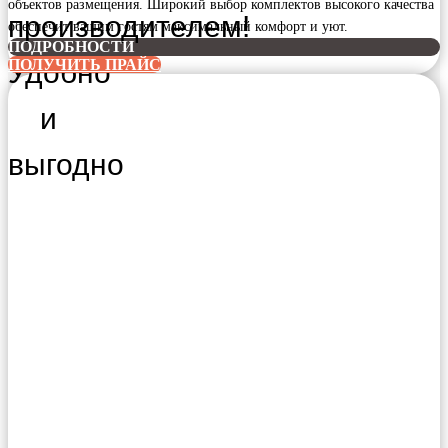
объектов размещения. Широкий выбор комплектов высокого качества
производителем!
обеспечит вашим гостям максимальный комфорт и уют.
ПОДРОБНОСТИ
Удобно
ПОЛУЧИТЬ ПРАЙС
и
выгодно