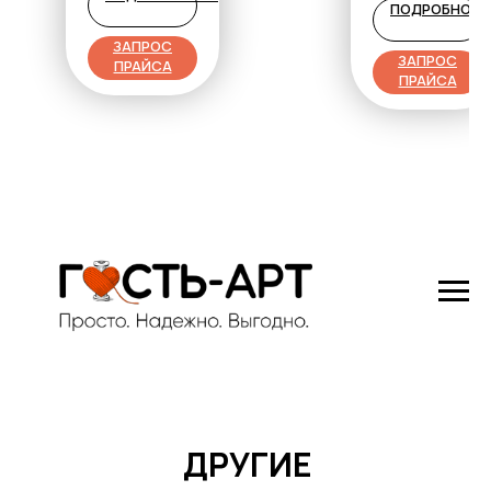
ПОДРОБНОС
пружины, каждая
из которых
ЗАПРОС
работает
ЗАПРОС
ПРАЙСА
независимо,
ПРАЙСА
поддерживая
точки тела
индивидуально.
Это
обеспечивает
высокий уровень
комфорта,
минимизирует
передачу
движения и
обеспечивает
более
равномерную
поддержку.
ДРУГИЕ