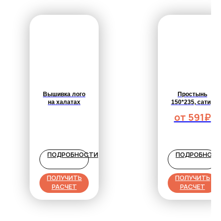
Вышивка лого
Простынь
на халатах
150*235, сатин
гладь, белая,
от 591₽
140 г/м2, AIR-
JET
ПОДРОБНОСТИ
ПОДРОБНОС
ПОЛУЧИТЬ
ПОЛУЧИТЬ
РАСЧЕТ
РАСЧЕТ