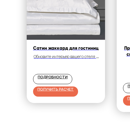
Сатин жаккард для гостиниц
Пр
с
Обновите интерьер вашего отеля с
помощью нашего стильного
постельного белья из сатина
жаккард. Создайте комфорт и
ПОДРОБНОСТИ
качество для приятного
пребывания гостей.
ПОЛУЧИТЬ РАСЧЕТ
П