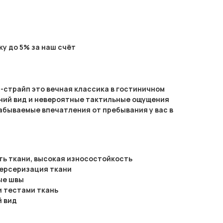
у до 5% за наш счёт
-страйп это вечная классика в гостиничном
ний вид и невероятные тактильные ощущения
абываемые впечатления от пребывания у вас в
ь ткани, высокая износостойкость
мерсеризация ткани
ые швы
и тестами ткань
 вид