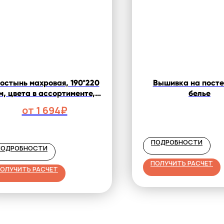
остынь махровая, 190*220
Вышивка на посте
м, цвета в ассортименте,
белье
плотность 430 гр/м2,
от 1 694₽
Туркмения
ПОДРОБНОСТИ
ПОДРОБНОСТИ
ПОЛУЧИТЬ РАСЧЕТ
ОЛУЧИТЬ РАСЧЕТ