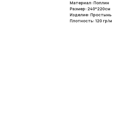
Материал: Поплин
Размер: 240*220см
Изделие: Простынь
Плотность: 120 гр/м
Наматрасник влаго
140*200, премиум м
трикотаж DOUBLE 
от 503₽
240гр/м2, резинки п