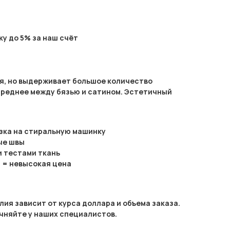
у до 5% за наш счёт
я, но выдерживает большое количество
 среднее между бязью и сатином. Эстетичный
узка на стиральную машинку
ые швы
и тестами ткань
 = невысокая цена
ия зависит от курса доллара и объема заказа.
чняйте у наших специалистов.