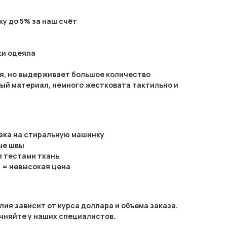
у до 5% за наш счёт
ки одеяла
я, но выдерживает большое количество
ый материал, немного жестковата тактильно и
узка на стиральную машинку
ые швы
и тестами ткань
 = невысокая цена
ия зависит от курса доллара и объема заказа.
чняйте у наших специалистов.