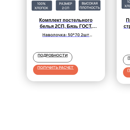
Комплект постельного
П
белья 2СП, Бязь ГОСТ,
ст
белая, 140 г/м2
Наволочка: 50*70 2шт
Простынь 220*220 1шт
Пододеяльник 180*215 1шт
ПОДРОБНОСТИ
от 1 463₽
ПОЛУЧИТЬ РАСЧЕТ
П