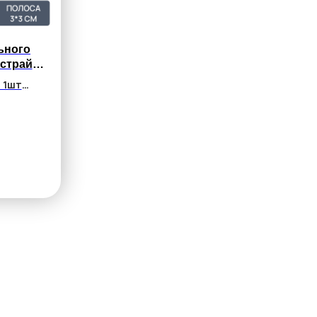
ьного
-страйп,
IR-JET,
 1шт
м
 1шт
15 1шт