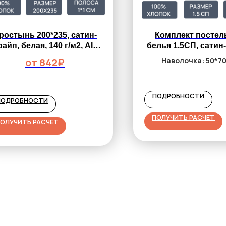
ростынь 200*235, сатин-
Комплект постел
райп, белая, 140 г/м2, AIR-
белья 1.5СП, сатин
JET, полоса 1*1 см
белый, 135 г/м2, A
от 842₽
Наволочка: 50*70
полоса 3*3 с
Простынь 150*235
Пододеяльник 150*2
ПОДРОБНОСТИ
ПОДРОБНОСТИ
от 2 102₽
ПОЛУЧИТЬ РАСЧЕТ
ОЛУЧИТЬ РАСЧЕТ