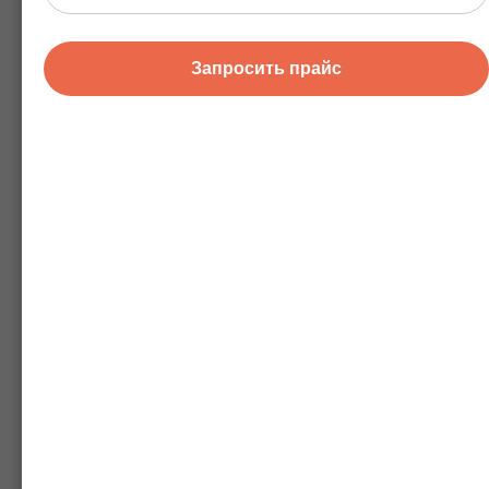
Запросить прайс
НАМАТРАСНИКИ ДЛЯ ГОСТИНИЦ И
ОТЕЛЕЙ
Широкий выбор размеров и материалов. Обеспечьте
долговечность и сохранность вашего матраса.
Влагостойкие и для защиты от пыли и механических
повреждений.
ПОДРОБНОСТИ
ПОЛУЧИТЬ ПРАЙС