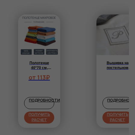
Полотенце
Вышивка на
40*70 см,
постельном
цветное,
белье
от 113₽
плотность 430
гр/м2,
Туркмения,
греческий
бордюр
ПОДРОБНОСТИ
ПОДРОБНОС
ПОЛУЧИТЬ
ПОЛУЧИТЬ
РАСЧЕТ
РАСЧЕТ