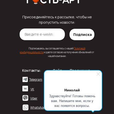
Присоединяйтесь к рассылке, чтобы не
пропустить новости:
Подписка
Подписываясь, вы соглашаетесь с нашей
Политикой
конфиденциальности
и даете согласие на получение обновлений от
нашей компании.
Контакты:
Сайт
Продукция
Постельное белье
О нас
Telegram
Полотенца
Блог
VK
Николай
Здравствуйте! Готовы помочь
Подушки
FAQ
Viber
вам. Напишите мне, если у
вас появятся вопросы.
WhatsApp
Одеяла