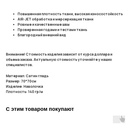
Повышенная плотность ткани, высокая износостойкость
AIR-JET обработка и мерсеризация ткани
Ровные и качественные швы
Проверенная годами и тестами ткань
Благородный внешний вид
Внимание! Стоимость изделия зависит от курса доллара и
объема заказа. Актуальную стоимость уточняйте у наших
специалистов.
Материал: Сатин гладь
Размер: 70*70см
Изделие: Наволочка
Плотность: 140 гр/м
С этим товаром покупают