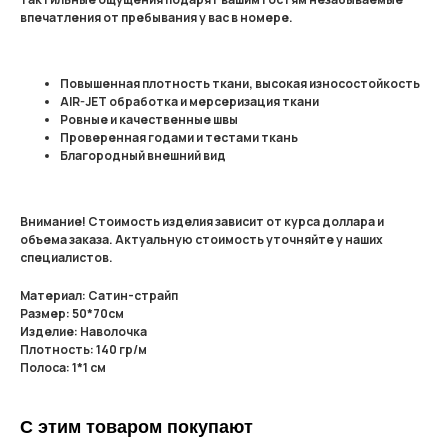
впечатления от пребывания у вас в номере.
Повышенная плотность ткани, высокая износостойкость
AIR-JET обработка и мерсеризация ткани
Ровные и качественные швы
Проверенная годами и тестами ткань
Благородный внешний вид
Внимание! Стоимость изделия зависит от курса доллара и
объема заказа. Актуальную стоимость уточняйте у наших
специалистов.
Материал: Сатин-страйп
Размер: 50*70см
Изделие: Наволочка
Плотность: 140 гр/м
Полоса: 1*1 см
С этим товаром покупают