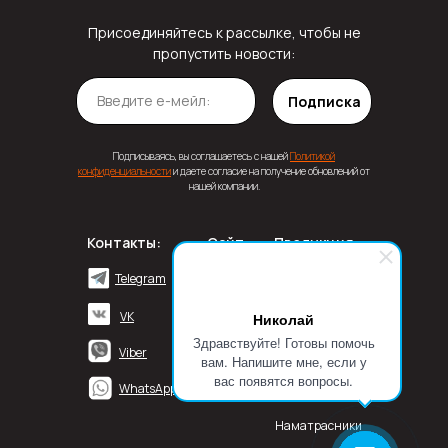
Присоединяйтесь к рассылке, чтобы не
пропустить новости:
Подписка
Подписываясь, вы соглашаетесь с нашей
Политикой
конфиденциальности
и даете согласие на получение обновлений от
нашей компании.
Контакты:
Сайт
Продукция
Постельное белье
О нас
Telegram
Полотенца
Блог
VK
Николай
Здравствуйте! Готовы помочь
Подушки
FAQ
Viber
вам. Напишите мне, если у
вас появятся вопросы.
WhatsApp
Одеяла
Наматрасники