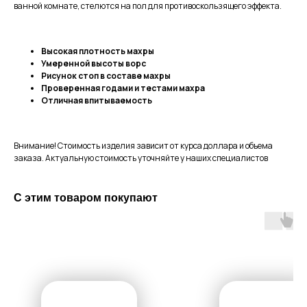
ванной комнате, стелются на пол для противоскользящего эффекта.
Высокая плотность махры
Умеренной высоты ворс
Рисунок стоп в составе махры
Проверенная годами и тестами махра
Отличная впитываемость
Внимание! Стоимость изделия зависит от курса доллара и объема
заказа. Актуальную стоимость уточняйте у наших специалистов
С этим товаром покупают