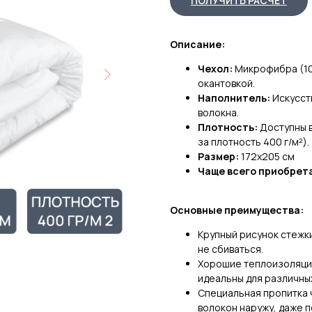
ПОЛУЧИТЬ РАСЧЕТ
Описание:
Чехол:
Микрофибра (10
окантовкой.
Наполнитель:
Искусст
волокна.
Плотность:
Доступны ва
за плотность 400 г/м²).
Размер:
172x205 см
Чаще всего приобрет
Основные преимущества:
Крупный рисунок стежк
не сбиваться.
Хорошие теплоизоляцио
идеальны для различны
Специальная пропитка 
волокон наружу, даже 