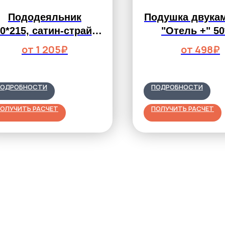
Пододеяльник
Подушка двука
0*215, сатин-страйп,
"Отель +" 50
елый, 140 г/м2, AIR-
искусствен
от 1 205₽
от 498₽
JET, полоса 1*1 см
лебяжий пух
микрофиб
ПОДРОБНОСТИ
ПОДРОБНОСТИ
ОЛУЧИТЬ РАСЧЕТ
ПОЛУЧИТЬ РАСЧЕТ