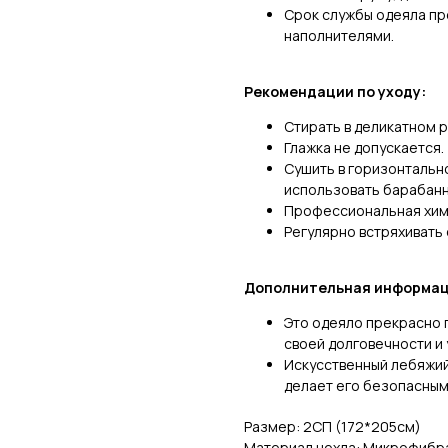
Срок службы одеяла пр
наполнителями.
Рекомендации по уходу:
Стирать в деликатном 
Глажка не допускается.
Сушить в горизонтальн
использовать барабанн
Профессиональная хим
Регулярно встряхивать
Дополнительная информац
Это одеяло прекрасно 
своей долговечности и 
Искусственный лебяжий
делает его безопасным 
Размер: 2СП (172*205см)
Материал чехла: Микрофибр