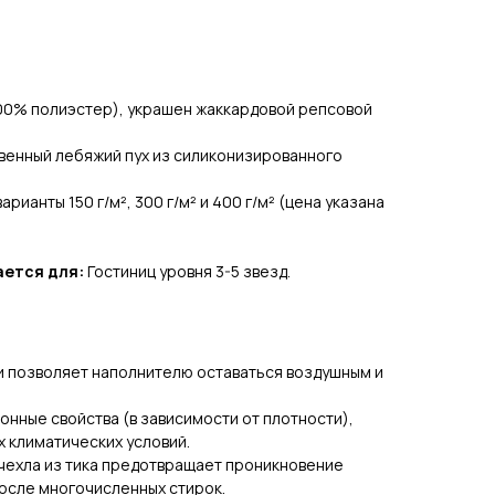
0% полиэстер), украшен жаккардовой репсовой
венный лебяжий пух из силиконизированного
рианты 150 г/м², 300 г/м² и 400 г/м² (цена указана
ается для:
Гостиниц уровня 3-5 звезд.
и позволяет наполнителю оставаться воздушным и
нные свойства (в зависимости от плотности),
х климатических условий.
чехла из тика предотвращает проникновение
после многочисленных стирок.