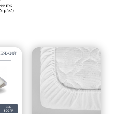
жий пух
0 гр/м2)